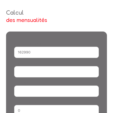
calcul
des mensualités
Montant du crédit*
Durée (années) *
Votre apport *
Taux d'emprunt (%) *