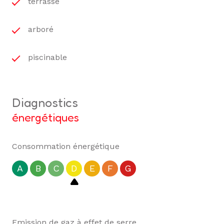
terrasse
arboré
piscinable
diagnostics
énergétiques
Consommation énergétique
A
B
C
D
E
F
G
Emission de gaz à effet de serre