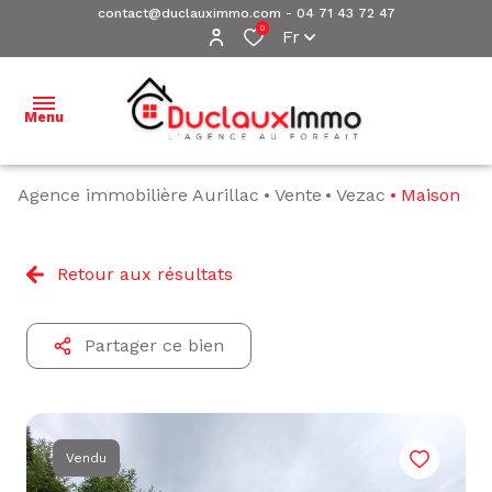
contact@duclauximmo.com
-
04 71 43 72 47
0
Fr
Menu
Agence immobilière Aurillac
Vente
Vezac
Maison
ACCUEIL
NOS
Retour aux résultats
BIENS À
VENDRE
Partager ce bien
NOS
BIENS
VENDUS
ESTIMATION
Vendu