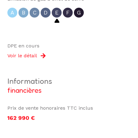
A
B
C
D
E
F
G
DPE en cours
Voir le détail
informations
financières
Prix de vente honoraires TTC inclus
162 990 €