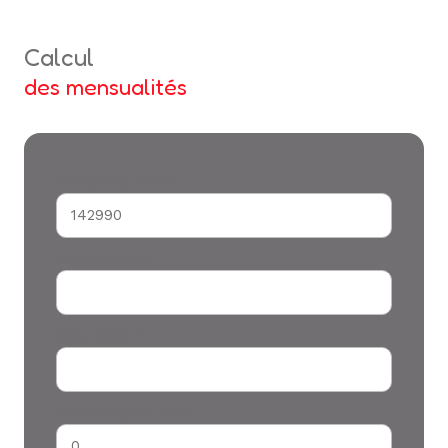
calcul
des mensualités
Montant du crédit*
Durée (années) *
Votre apport *
Taux d'emprunt (%) *