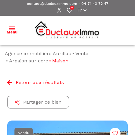
contact@duclauximmo.com
-
04 71 43 72 47
0
Fr
Menu
Agence immobilière Aurillac
Vente
ACCUEIL
Arpajon sur cere
Maison
NOS
BIENS À
Retour aux résultats
VENDRE
NOS
Partager ce bien
BIENS
VENDUS
ESTIMATION
Vendu