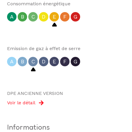
Consommation énergétique
A
B
C
D
E
F
G
Emission de gaz à effet de serre
A
B
C
D
E
F
G
DPE ANCIENNE VERSION
Voir le détail
informations