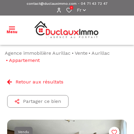
contact@duclauximmo.com
-
04 71 43 72 47
0
Fr
Menu
Agence immobilière Aurillac
Vente
Aurillac
ACCUEIL
Appartement
NOS
BIENS À
Retour aux résultats
VENDRE
NOS
Partager ce bien
BIENS
VENDUS
ESTIMATION
Vendu