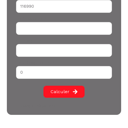
Durée (années) *
Votre apport *
Taux d'emprunt (%) *
Calculer
* Champs obligatoires