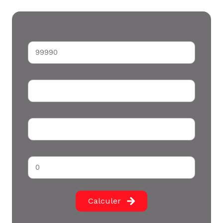
Montant du crédit*
Durée (années) *
Votre apport *
Taux d'emprunt (%) *
Calculer