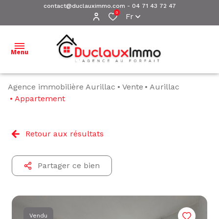
contact@duclauximmo.com
-
04 71 43 72 47
0
Fr
Menu
Agence immobilière Aurillac
Vente
Aurillac
ACCUEIL
Appartement
NOS
BIENS À
Retour aux résultats
VENDRE
NOS
Partager ce bien
BIENS
VENDUS
ESTIMATION
Vendu