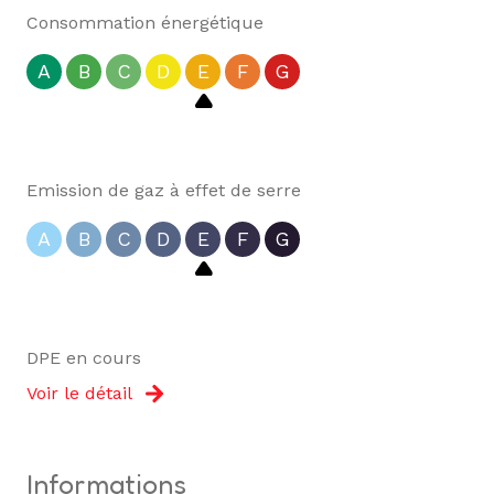
Consommation énergétique
A
B
C
D
E
F
G
Emission de gaz à effet de serre
A
B
C
D
E
F
G
DPE en cours
Voir le détail
informations