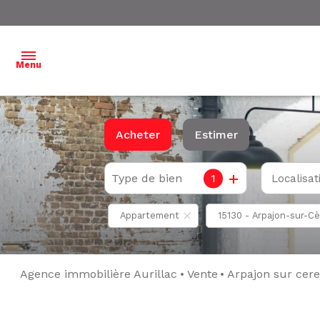
Menu
ACCUEIL
Acheter
Estimer
NOS
BIENS À
Type de bien
1
Localisat
De l'ancien
VENDRE
Appartement
15130 - Arpajon-sur-Cè
NOS
BIENS
VENDUS
Agence immobilière Aurillac
Vente
Arpajon sur cer
ESTIMATION
L'ÉQUIPE