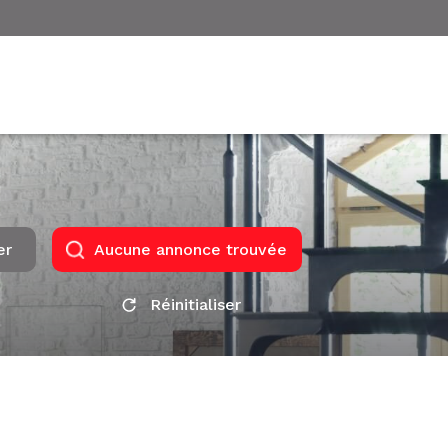
er
Aucune annonce trouvée
Réinitialiser