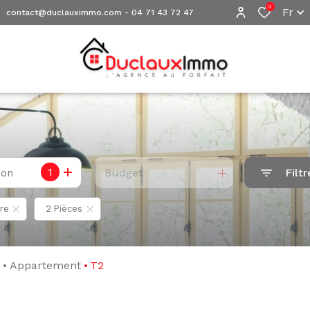
0
Fr
contact@duclauximmo.com
-
04 71 43 72 47
1
Budget
Filtr
ion
re
2 Pièces
e
Appartement
T2