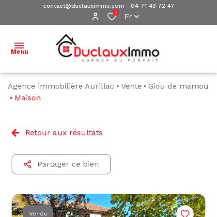
contact@duclauximmo.com
-
04 71 43 72 47
0
Fr
Menu
Agence immobilière Aurillac
Vente
Giou de mamou
ACCUEIL
Maison
NOS
BIENS À
Retour aux résultats
VENDRE
NOS
Partager ce bien
BIENS
VENDUS
ESTIMATION
Vendu