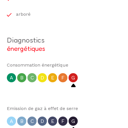
arboré
diagnostics
énergétiques
Consommation énergétique
A
B
C
D
E
F
G
Emission de gaz à effet de serre
A
B
C
D
E
F
G