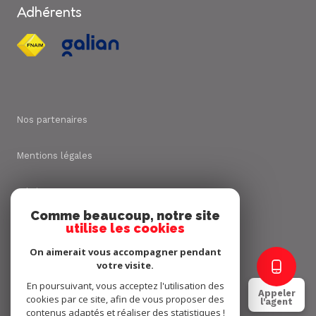
Adhérents
Nos partenaires
Mentions légales
Admin
Comme beaucoup, notre site
utilise les cookies
Nos honoraires
On aimerait vous accompagner pendant
Politique RGPD
votre visite.
En poursuivant, vous acceptez l'utilisation des
Appeler
cookies par ce site, afin de vous proposer des
Cookies
l'agent
contenus adaptés et réaliser des statistiques !