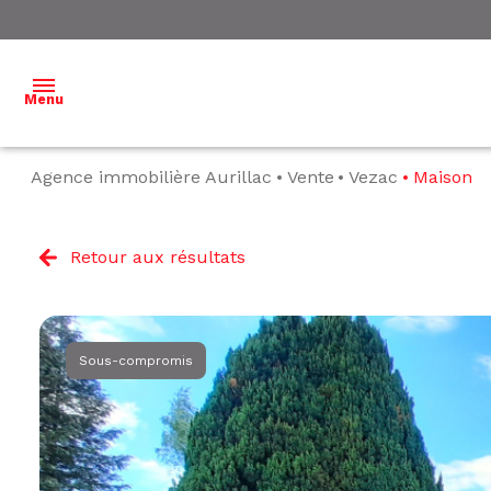
Menu
Agence immobilière Aurillac
Vente
Vezac
Maison
ACCUEIL
NOS
Retour aux résultats
BIENS À
VENDRE
NOS
Sous-compromis
BIENS
VENDUS
ESTIMATION
L'ÉQUIPE