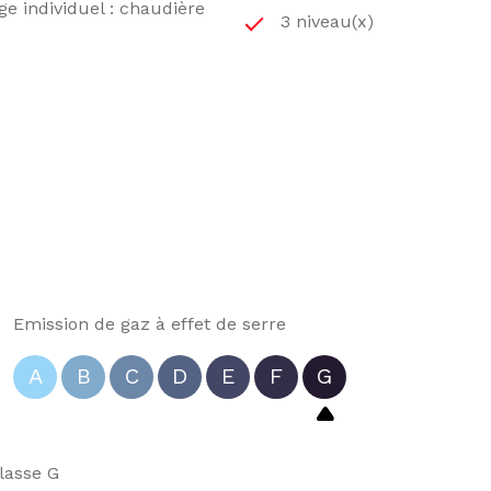
e individuel : chaudière
3 niveau(x)
Emission de gaz à effet de serre
A
B
C
D
E
F
G
lasse G