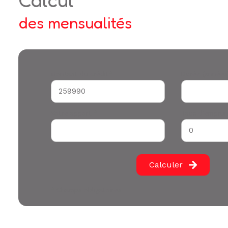
des mensualités
Montant du crédit*
Durée (années
Votre apport *
Taux d'emprun
Calculer
* Champs obligatoires