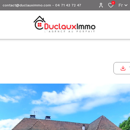
0
Fr
contact@duclauximmo.com
-
04 71 43 72 47