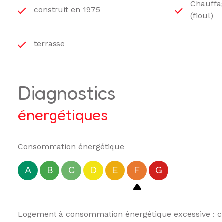
Chauffag
construit en 1975
(fioul)
terrasse
diagnostics
énergétiques
Consommation énergétique
A
B
C
D
E
F
G
Logement à consommation énergétique excessive : c