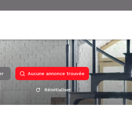
er
Aucune annonce trouvée
Réinitialiser