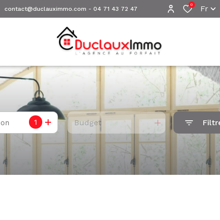
0
Fr
contact@duclauximmo.com
-
04 71 43 72 47
1
Budget
Filtr
ion