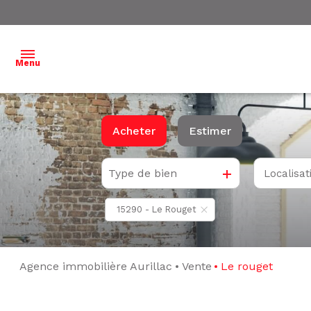
Menu
ACCUEIL
Acheter
Estimer
NOS
BIENS À
Type de bien
Localisat
De l'ancien
VENDRE
15290 - Le Rouget
NOS
BIENS
VENDUS
Agence immobilière Aurillac
Vente
Le rouget
ESTIMATION
L'ÉQUIPE