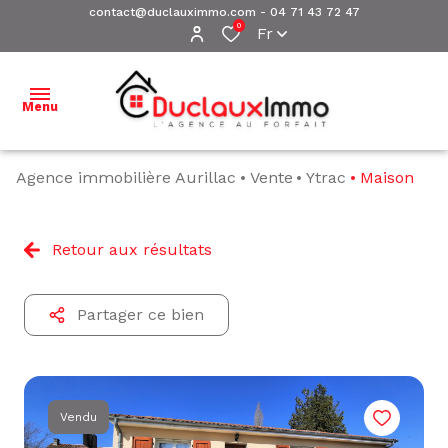
contact@duclauximmo.com
-
04 71 43 72 47
0
Fr
Menu
Agence immobilière Aurillac
Vente
Ytrac
Maison
ACCUEIL
NOS
Retour aux résultats
BIENS À
VENDRE
Partager ce bien
NOS
BIENS
VENDUS
ESTIMATION
Vendu