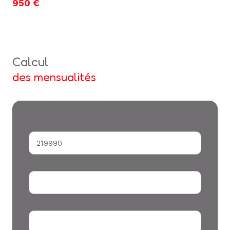
950 €
calcul
des mensualités
Montant du crédit*
Durée (années) *
Votre apport *