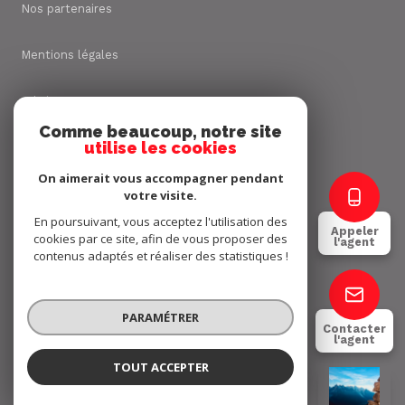
Nos partenaires
Mentions légales
Admin
Comme beaucoup, notre site
utilise les cookies
Nos honoraires
On aimerait vous accompagner pendant
Politique RGPD
votre visite.
En poursuivant, vous acceptez l'utilisation des
Appeler
cookies par ce site, afin de vous proposer des
Cookies
l'agent
contenus adaptés et réaliser des statistiques !
© 2026 | Tous droits réservés
PARAMÉTRER
Contacter
l'agent
Réalisé par
TOUT ACCEPTER
Yannick BRUEL
Négociateur