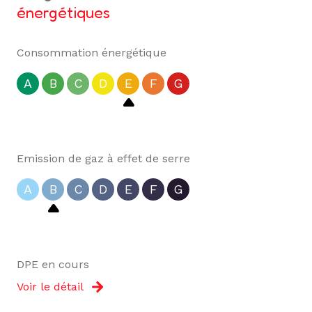
énergétiques
Consommation énergétique
A
B
C
D
E
F
G
Emission de gaz à effet de serre
A
B
C
D
E
F
G
DPE en cours
Voir le détail