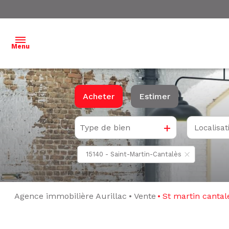
Menu
ACCUEIL
Acheter
Estimer
NOS
BIENS À
Type de bien
Localisat
De l'ancien
VENDRE
15140 - Saint-Martin-Cantalès
NOS
BIENS
VENDUS
Agence immobilière Aurillac
Vente
St martin cantal
ESTIMATION
L'ÉQUIPE