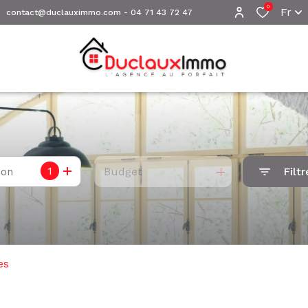
0
Fr
contact@duclauximmo.com
-
04 71 43 72 47
1
Budget
Filtr
ion
es