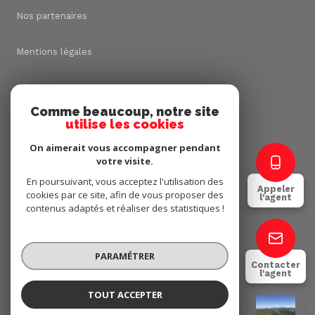
Nos partenaires
Mentions légales
Admin
Comme beaucoup, notre site
utilise les cookies
Nos honoraires
On aimerait vous accompagner pendant
Politique RGPD
votre visite.
En poursuivant, vous acceptez l'utilisation des
Appeler
cookies par ce site, afin de vous proposer des
Cookies
l'agent
contenus adaptés et réaliser des statistiques !
© 2026 | Tous droits réservés
PARAMÉTRER
Contacter
l'agent
Réalisé par
TOUT ACCEPTER
Jimmy FALIES