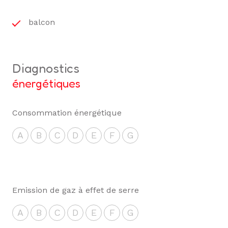
balcon
diagnostics
énergétiques
Consommation énergétique
A
B
C
D
E
F
G
Emission de gaz à effet de serre
A
B
C
D
E
F
G