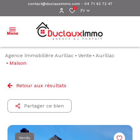
contact@duclauximmo.com
-
04 71 43 72 47
0
Fr
Menu
Agence immobilière Aurillac
Vente
Aurillac
ACCUEIL
Maison
NOS
BIENS À
Retour aux résultats
VENDRE
NOS
Partager ce bien
BIENS
VENDUS
ESTIMATION
Vendu