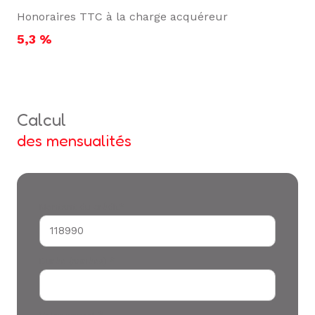
Honoraires TTC à la charge acquéreur
5,3 %
calcul
des mensualités
Montant du crédit*
Durée (années) *