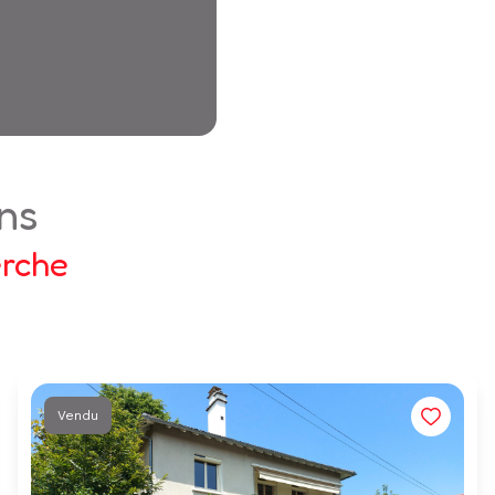
ens
erche
Vendu