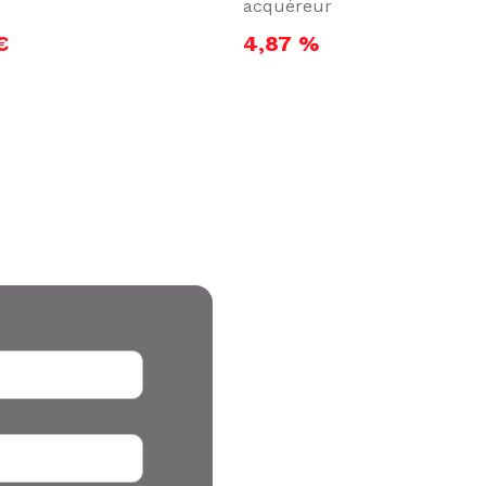
acquéreur
€
4,87 %
) *
t (%) *