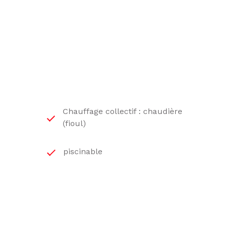
is à l'étage.
ectrique pour production d'eau chaude. La grange est
Chauffage collectif : chaudière
(fioul)
piscinable