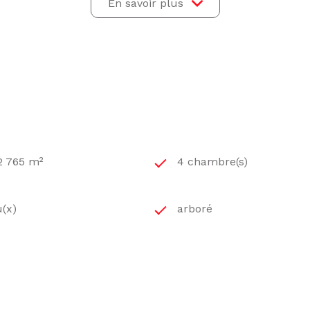
En savoir plus
lets roulants électriques au rez de chaussée, persiennes bo
 ans, radiateurs avec robinets thermostatiques. Ballon él
s béton.
000 AURILLAC.
 2 765 m²
4 chambre(s)
t exposé sont disponibles sur le site
Géorisques
u(x)
arboré