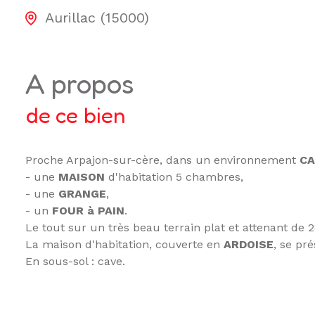
Aurillac (15000)
a propos
de ce bien
Proche Arpajon-sur-cère, dans un environnement
C
- une
MAISON
d'habitation 5 chambres,
- une
GRANGE
,
- un
FOUR à PAIN
.
Le tout sur un très beau terrain plat et attenant de 
La maison d'habitation, couverte en
ARDOISE
, se pr
En sous-sol : cave.
En rez de chaussée : entrée, salon-séjour traversant
Au premier étage : grand palier avec rangements, 4 
Combles très bien isolés, non aménageables.