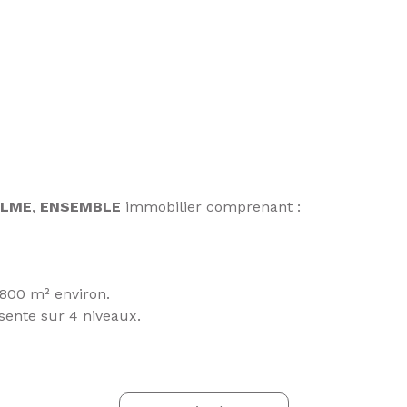
ALME
,
ENSEMBLE
immobilier comprenant :
2800 m² environ.
ésente sur 4 niveaux.
 avec cantou et insert, chambre avec accès à une grande 
chambres, salle d'eau, WC séparés.