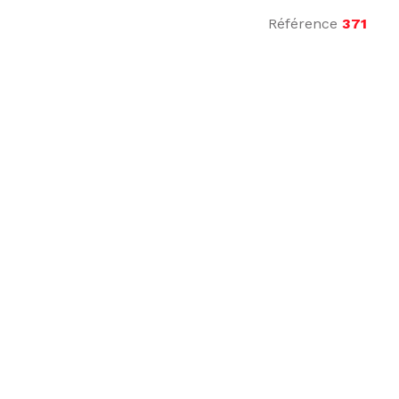
Référence
371
terrasse, cuisine équipée, WC séparés.