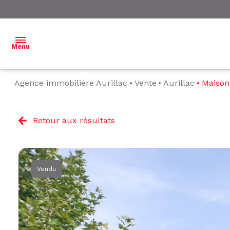
Menu
Agence immobilière Aurillac
Vente
Aurillac
Maison
ACCUEIL
NOS
Retour aux résultats
BIENS À
VENDRE
NOS
Vendu
BIENS
VENDUS
ESTIMATION
L'ÉQUIPE