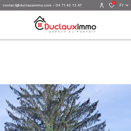
0
Fr
contact@duclauximmo.com
-
04 71 43 72 47