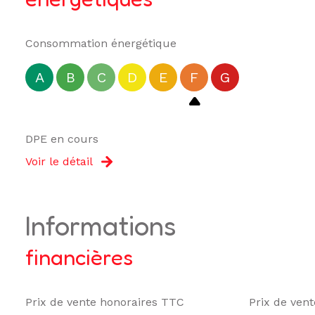
Consommation énergétique
A
B
C
D
E
F
G
DPE en cours
Voir le détail
informations
financières
Prix de vente honoraires TTC
Prix de ven