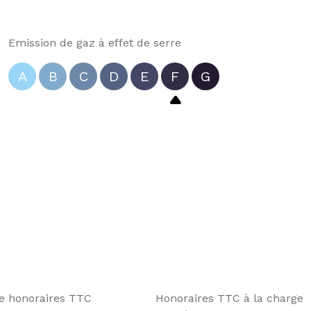
Emission de gaz à effet de serre
A
B
C
D
E
F
G
te honoraires TTC
Honoraires TTC à la charge