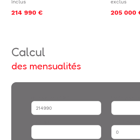
inclus
exclus
214 990 €
205 000 
calcul
des mensualités
Montant du crédit*
Durée (années
Votre apport *
Taux d'emprun