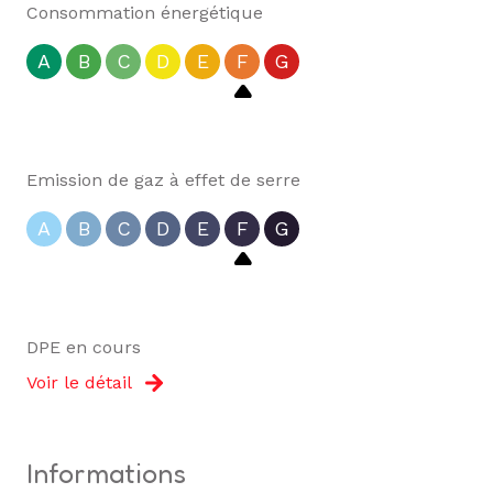
Consommation énergétique
A
B
C
D
E
F
G
Emission de gaz à effet de serre
A
B
C
D
E
F
G
DPE en cours
Voir le détail
informations