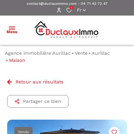
contact@duclauximmo.com
-
04 71 43 72 47
0
Fr
Menu
Agence immobilière Aurillac
Vente
Aurillac
ACCUEIL
Maison
NOS
BIENS À
Retour aux résultats
VENDRE
NOS
Partager ce bien
BIENS
VENDUS
ESTIMATION
Vendu