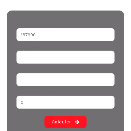
Montant du crédit*
Durée (années) *
Votre apport *
Taux d'emprunt (%) *
Calculer