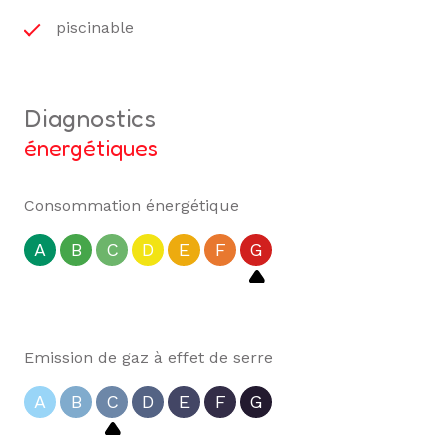
piscinable
diagnostics
énergétiques
Consommation énergétique
A
B
C
D
E
F
G
Emission de gaz à effet de serre
A
B
C
D
E
F
G