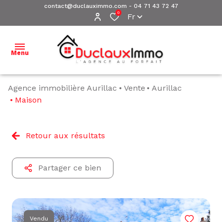
contact@duclauximmo.com
-
04 71 43 72 47
0
Fr
Menu
Agence immobilière Aurillac
Vente
Aurillac
ACCUEIL
Maison
NOS
BIENS À
Retour aux résultats
VENDRE
NOS
Partager ce bien
BIENS
VENDUS
ESTIMATION
Vendu