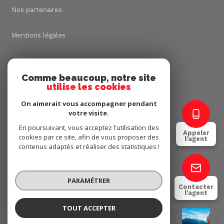
Nos partenaires
Mentions légales
Admin
Comme beaucoup, notre site
utilise les cookies
Nos honoraires
On aimerait vous accompagner pendant
Politique RGPD
votre visite.
En poursuivant, vous acceptez l'utilisation des
Appeler
cookies par ce site, afin de vous proposer des
Cookies
l'agent
contenus adaptés et réaliser des statistiques !
© 2026 | Tous droits réservés
PARAMÉTRER
Contacter
l'agent
Réalisé par
TOUT ACCEPTER
Yannick BRUEL