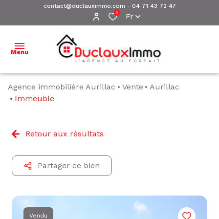
contact@duclauximmo.com
-
04 71 43 72 47
0
Fr
Menu
Agence immobilière Aurillac
Vente
Aurillac
ACCUEIL
Immeuble
NOS
BIENS À
Retour aux résultats
VENDRE
NOS
Partager ce bien
BIENS
VENDUS
ESTIMATION
Vendu