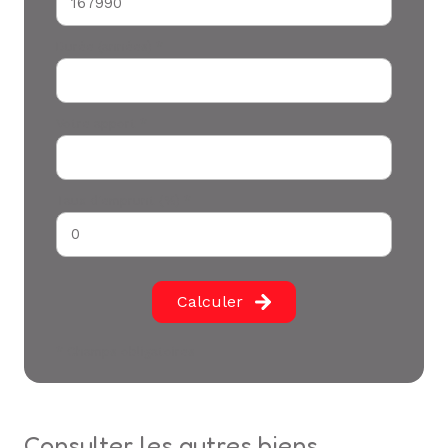
Durée (années) *
Votre apport *
Taux d'emprunt (%) *
Calculer
* Champs obligatoires
consulter les autres biens