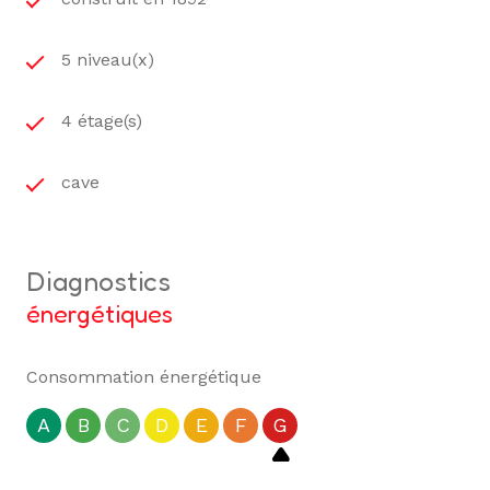
5 niveau(x)
4 étage(s)
cave
diagnostics
énergétiques
Consommation énergétique
A
B
C
D
E
F
G