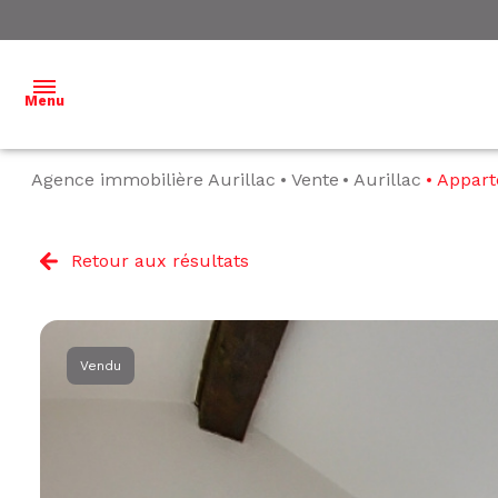
Menu
Agence immobilière Aurillac
Vente
Aurillac
Appar
ACCUEIL
NOS
Retour aux résultats
BIENS À
VENDRE
NOS
Vendu
BIENS
VENDUS
ESTIMATION
L'ÉQUIPE