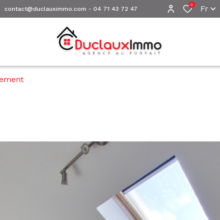
0
Fr
contact@duclauximmo.com
-
04 71 43 72 47
tement