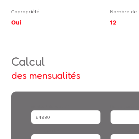
Copropriété
Nombre de 
Oui
12
calcul
des mensualités
Montant du crédit*
Durée (années
Votre apport *
Taux d'emprun