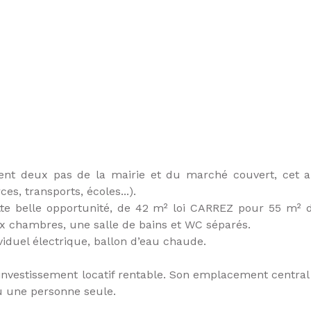
ment deux pas de la mairie et du marché couvert, cet 
s, transports, écoles...).
ette belle opportunité, de 42 m² loi CARREZ pour 55 m² 
ux chambres, une salle de bains et WC séparés.
viduel électrique, ballon d’eau chaude.
vestissement locatif rentable. Son emplacement central et
u une personne seule.