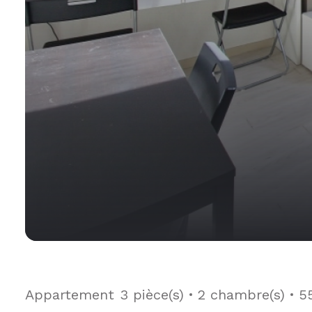
Appartement
3 pièce(s)
2 chambre(s)
5