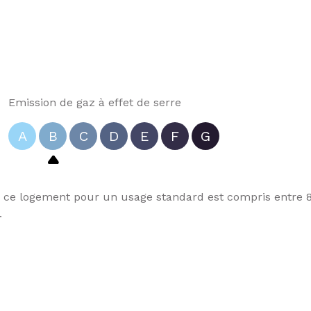
Emission de gaz à effet de serre
A
B
C
D
E
F
G
ce logement pour un usage standard est compris entre 85
.