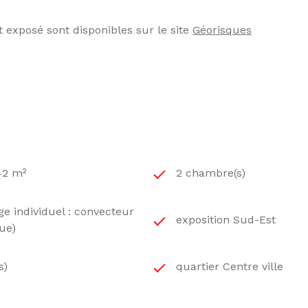
t exposé sont disponibles sur le site
Géorisques
42 m²
2 chambre(s)
e individuel : convecteur
exposition Sud-Est
que)
s)
quartier Centre ville