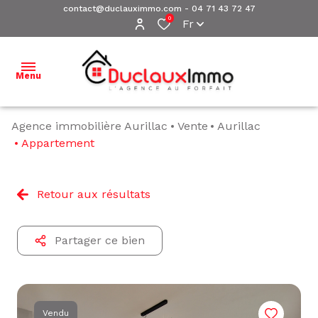
contact@duclauximmo.com
-
04 71 43 72 47
0
Fr
Menu
Agence immobilière Aurillac
Vente
Aurillac
ACCUEIL
Appartement
NOS
BIENS À
Retour aux résultats
VENDRE
NOS
Partager ce bien
BIENS
VENDUS
ESTIMATION
Vendu