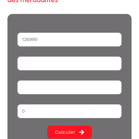
Montant du crédit*
Durée (années) *
Votre apport *
Taux d'emprunt (%) *
Calculer