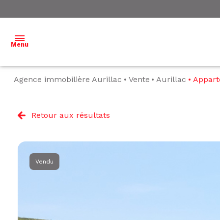
Menu
Agence immobilière Aurillac
Vente
Aurillac
Appar
ACCUEIL
NOS
Retour aux résultats
BIENS À
VENDRE
NOS
Vendu
BIENS
VENDUS
ESTIMATION
L'ÉQUIPE