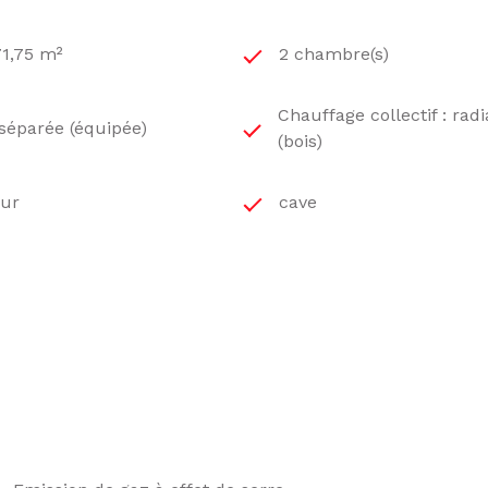
71,75 m²
2 chambre(s)
Chauffage collectif : rad
 séparée (équipée)
(bois)
eur
cave