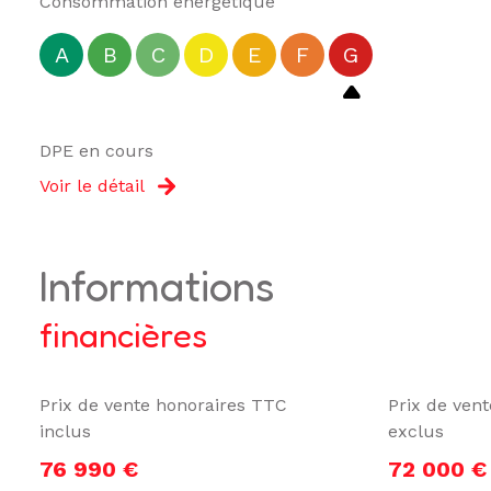
Consommation énergétique
A
B
C
D
E
F
G
DPE en cours
Voir le détail
informations
financières
Prix de vente honoraires TTC
Prix de ven
inclus
exclus
76 990 €
72 000 €