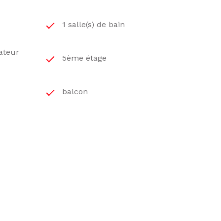
1 salle(s) de bain
iateur
5ème étage
balcon