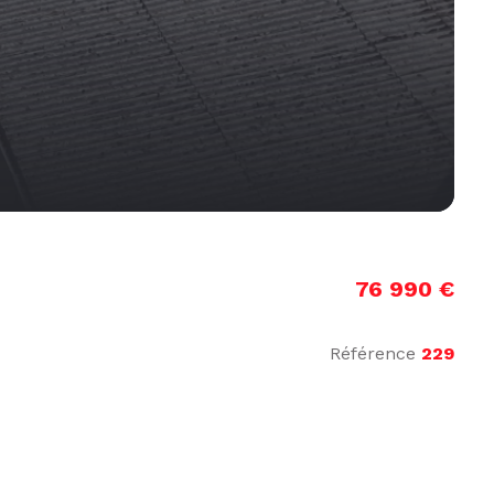
76 990 €
Référence
229