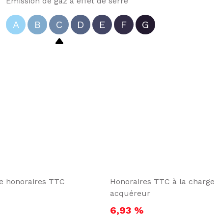
Emission de gaz à effet de serre
A
B
C
D
E
F
G
te honoraires TTC
Honoraires TTC à la charge
acquéreur
6,93 %