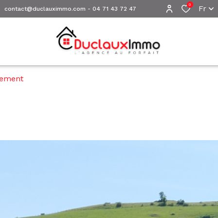
0
Fr
contact@duclauximmo.com
-
04 71 43 72 47
tement